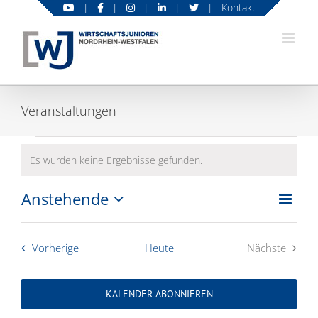
Zum
|
|
|
|
|
Kontakt
Inhalt
springen
Veranstaltungen
Veranstaltungen
Es wurden keine Ergebnisse gefunden.
Hinweis
Anstehende
Veran
Ansic
Liste
Ansic
Datum
Navig
wählen.
Navig
Veranstaltungen
Vorherige
Heute
Nächste
Veranstal
KALENDER ABONNIEREN