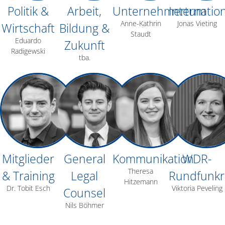
Politik &
Arbeit,
Unternehmertum
Internatio
Anne-Kathrin
Jonas Vieting
Wirtschaft
Bildung &
Staudt
Eduardo
Zukunft
Radigewski
tba.
Mitglieder
General
Kommunikation
WDR-
Theresa
& Training
Legal
Rundfunkr
Hitzemann
Dr. Tobit Esch
Viktoria Peveling
Counsel
Nils Böhmer