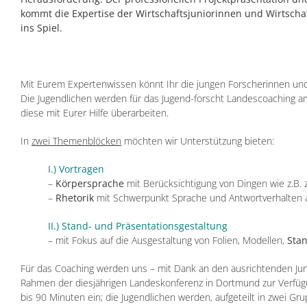
kommt die Expertise der Wirtschaftsjuniorinnen und Wirtsch
ins Spiel.
Mit Eurem Expertenwissen könnt Ihr die jungen Forscherinnen un
Die Jugendlichen werden für das Jugend-forscht Landescoaching a
diese mit Eurer Hilfe überarbeiten.
In
zwei Themenblöcken
möchten wir Unterstützung bieten:
I.) Vortragen
–
Körpersprache
mit Berücksichtigung von Dingen wie z.B. 
–
Rhetorik
mit Schwerpunkt Sprache und Antwortverhalten au
II.) Stand- und Präsentationsgestaltung
– mit Fokus auf die Ausgestaltung von Folien, Modellen,
Sta
Für das Coaching werden uns – mit Dank an den ausrichtenden J
Rahmen der diesjährigen Landeskonferenz in Dortmund zur Verfügu
bis 90 Minuten ein; die Jugendlichen werden, aufgeteilt in zwei Gr