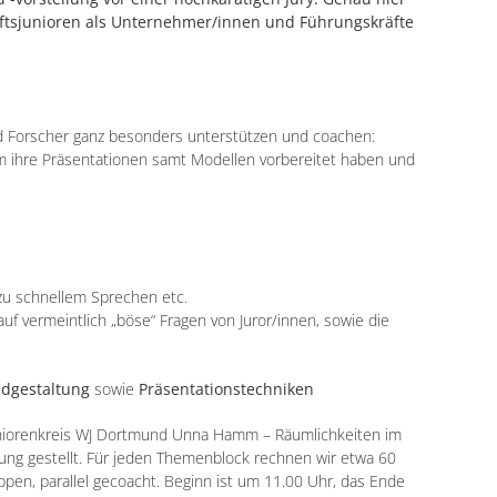
aftsjunioren als Unternehmer/innen und Führungskräfte
d Forscher ganz besonders unterstützen und coachen:
m ihre Präsentationen samt Modellen vorbereitet haben und
zu schnellem Sprechen etc.
f vermeintlich „böse“ Fragen von Juror/innen, sowie die
ndgestaltung
sowie
Präsentationstechniken
uniorenkreis WJ Dortmund Unna Hamm – Räumlichkeiten im
ng gestellt. Für jeden Themenblock rechnen wir etwa 60
uppen, parallel gecoacht. Beginn ist um 11.00 Uhr, das Ende