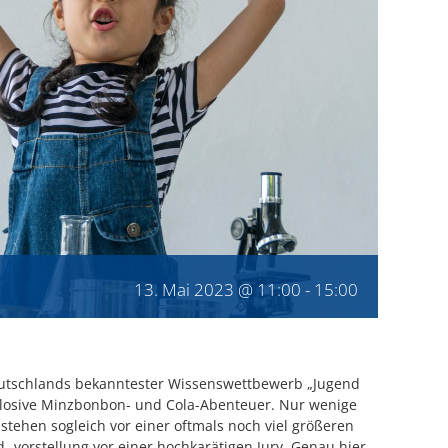
13. Mai 2023 @ 11:00
-
15:00
utschlands bekanntester Wissenswettbewerb „Jugend
xplosive Minzbonbon- und Cola-Abenteuer. Nur wenige
stehen sogleich vor einer oftmals noch viel größeren
 -vorstellung vor einer hochkarätigen Jury. Genau hier