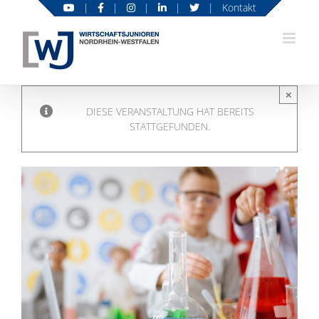
Zum
|
|
|
|
|
Kontakt
Inhalt
springen
×
DIESE VERANSTALTUNG HAT BEREITS
STATTGEFUNDEN.