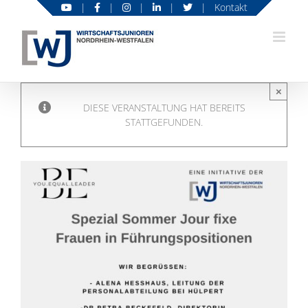
Zum
|
|
|
|
|
Kontakt
Inhalt
springen
×
DIESE VERANSTALTUNG HAT BEREITS
STATTGEFUNDEN.