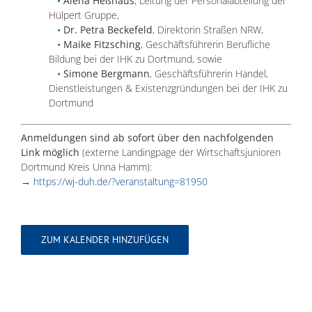
•
Alena Heßhaus
, Leitung der Personalabteilung der
Hülpert Gruppe,
•
Dr. Petra Beckefeld
, Direktorin Straßen NRW,
•
Maike Fitzsching
, Geschäftsführerin Berufliche
Bildung bei der IHK zu Dortmund, sowie
•
Simone Bergmann
, Geschäftsführerin Handel,
Dienstleistungen & Existenzgründungen bei der IHK zu
Dortmund
Anmeldungen sind ab sofort über den nachfolgenden
Link möglich
(externe Landingpage der Wirtschaftsjunioren
Dortmund Kreis Unna Hamm):
→
https://wj-duh.de/?veranstaltung=81950
ZUM KALENDER HINZUFÜGEN