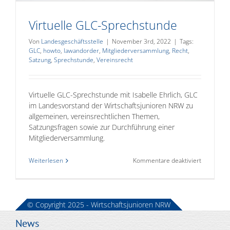
Virtuelle GLC-Sprechstunde
Von
Landesgeschäftsstelle
|
November 3rd, 2022
|
Tags:
GLC
,
howto
,
lawandorder
,
Mitgliederversammlung
,
Recht
,
Satzung
,
Sprechstunde
,
Vereinsrecht
Virtuelle GLC-Sprechstunde mit Isabelle Ehrlich, GLC
im Landesvorstand der Wirtschaftsjunioren NRW zu
allgemeinen, vereinsrechtlichen Themen,
Satzungsfragen sowie zur Durchführung einer
Mitgliederversammlung.
für
Weiterlesen
Kommentare deaktiviert
Virtuelle
GLC-
Sprechst
© Copyright 2025 - Wirtschaftsjunioren NRW
News