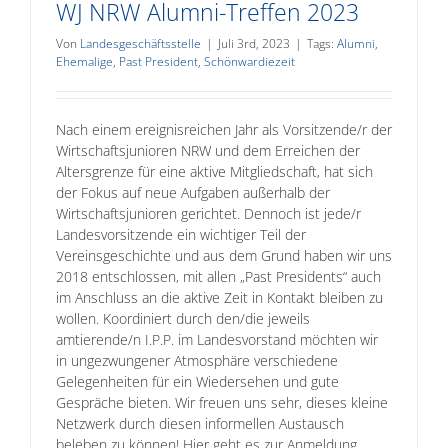
WJ NRW Alumni-Treffen 2023
Von
Landesgeschäftsstelle
|
Juli 3rd, 2023
|
Tags:
Alumni
,
Ehemalige
,
Past President
,
Schönwardiezeit
Nach einem ereignisreichen Jahr als Vorsitzende/r der
Wirtschaftsjunioren NRW und dem Erreichen der
Altersgrenze für eine aktive Mitgliedschaft, hat sich
der Fokus auf neue Aufgaben außerhalb der
Wirtschaftsjunioren gerichtet. Dennoch ist jede/r
Landesvorsitzende ein wichtiger Teil der
Vereinsgeschichte und aus dem Grund haben wir uns
2018 entschlossen, mit allen „Past Presidents“ auch
im Anschluss an die aktive Zeit in Kontakt bleiben zu
wollen. Koordiniert durch den/die jeweils
amtierende/n I.P.P. im Landesvorstand möchten wir
in ungezwungener Atmosphäre verschiedene
Gelegenheiten für ein Wiedersehen und gute
Gespräche bieten. Wir freuen uns sehr, dieses kleine
Netzwerk durch diesen informellen Austausch
beleben zu können! Hier geht es zur Anmeldung.