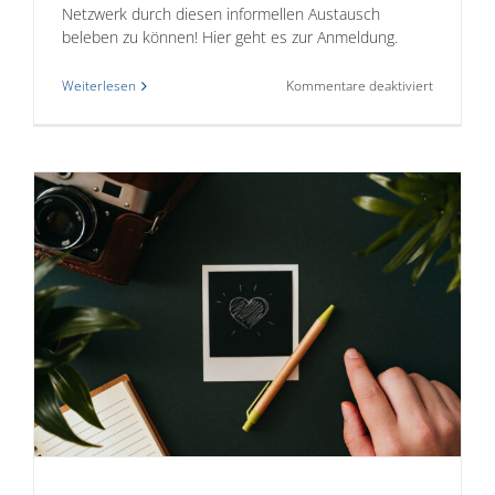
Netzwerk durch diesen informellen Austausch
beleben zu können! Hier geht es zur Anmeldung.
für
Weiterlesen
Kommentare deaktiviert
WJ
NRW
Alumni-
Treffen
2025