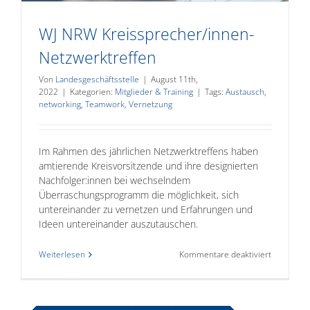
WJ NRW Kreissprecher/innen-
Netzwerktreffen
Von
Landesgeschäftsstelle
|
August 11th,
2022
|
Kategorien:
Mitglieder & Training
|
Tags:
Austausch
,
networking
,
Teamwork
,
Vernetzung
Im Rahmen des jährlichen Netzwerktreffens haben
amtierende Kreisvorsitzende und ihre designierten
Nachfolger:innen bei wechselndem
Überraschungsprogramm die möglichkeit, sich
untereinander zu vernetzen und Erfahrungen und
Ideen untereinander auszutauschen.
für
Weiterlesen
Kommentare deaktiviert
WJ
NRW
Kreisspre
Netzwerkt