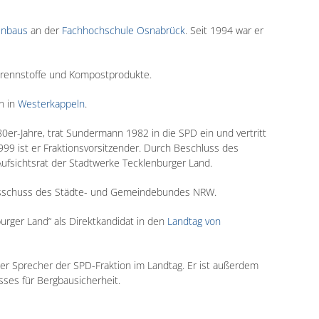
enbaus
an der
Fachhochschule Osnabrück
. Seit 1994 war er
e Brennstoffe und Kompostprodukte.
n in
Westerkappeln
.
0er-Jahre, trat Sundermann 1982 in die SPD ein und vertritt
999 ist er Fraktionsvorsitzender. Durch Beschluss des
ufsichtsrat der Stadtwerke Tecklenburger Land.
usschuss des Städte- und Gemeindebundes NRW.
burger Land“ als Direktkandidat in den
Landtag von
her Sprecher der SPD-Fraktion im Landtag. Er ist außerdem
ses für Bergbausicherheit.