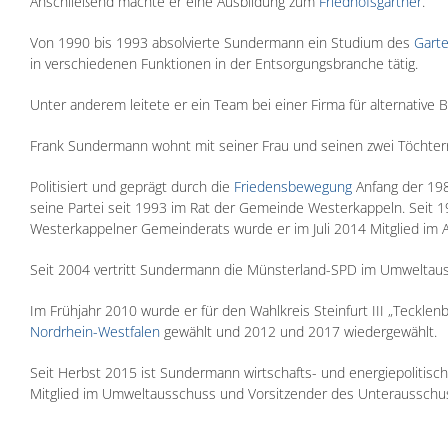
Anschließend machte er eine Ausbildung zum
Friedhofsgärtner
.
Von 1990 bis 1993 absolvierte Sundermann ein Studium des
Gart
in verschiedenen Funktionen in der Entsorgungsbranche tätig.
Unter anderem leitete er ein Team bei einer Firma für alternativ
Frank Sundermann wohnt mit seiner Frau und seinen zwei Töchter
Politisiert und geprägt durch die
Friedensbewegung
Anfang der 198
seine Partei seit 1993 im Rat der Gemeinde Westerkappeln. Seit 1
Westerkappelner Gemeinderats wurde er im Juli 2014 Mitglied im A
Seit 2004 vertritt Sundermann die Münsterland-SPD im Umwelta
Im Frühjahr 2010 wurde er für den Wahlkreis Steinfurt III „Tecklen
Nordrhein-Westfalen
gewählt und 2012 und 2017 wiedergewählt.
Seit Herbst 2015 ist Sundermann wirtschafts- und energiepolitisc
Mitglied im Umweltausschuss und Vorsitzender des Unterausschus