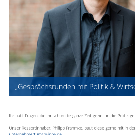
„Gesprächsrunden mit Politik & Wirts
Ihr habt Fragen, die ihr schon die ganze Zeit gezielt in die Politik
Unser Ressortinhaber, Philipp Frahmke, baut diese gerne mit in den
unternehmertum@wjnrw.de