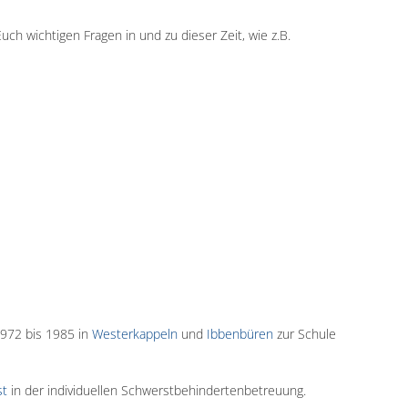
ch wichtigen Fragen in und zu dieser Zeit, wie z.B.
1972 bis 1985 in
Westerkappeln
und
Ibbenbüren
zur Schule
st
in der individuellen Schwerstbehindertenbetreuung.