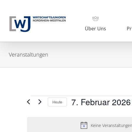
Zum
Inhalt
springen
Über Uns
Pr
Veranstaltungen
Veranstaltungen
7. Februar 2026
Heute
Datum
für
wählen.
7.
Keine Veranstaltungen