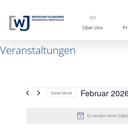
Zum
Inhalt
springen
Über Uns
Pr
Veranstaltungen
Veranstaltungen
Februar 202
Dieser Monat
Datum
wählen.
Es wurden keine Ergeb