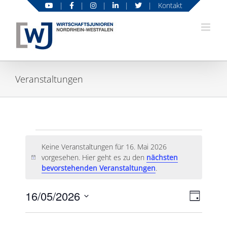
Zum
|
|
|
|
|
Kontakt
Inhalt
springen
Veranstaltungen
Veranstaltungen
Keine Veranstaltungen für 16. Mai 2026
für
vorgesehen. Hier geht es zu den
nächsten
Hinweis
bevorstehenden Veranstaltungen
.
16.
Mai
16/05/2026
Veranst
Ansicht
Tag
Ansicht
2026
Datum
Naviga
Navigat
wählen.