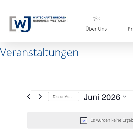
Zum
Inhalt
springen
Über Uns
Pr
Veranstaltungen
Veranstaltungen
Juni 2026
Dieser Monat
Datum
wählen.
Es wurden keine Ergeb