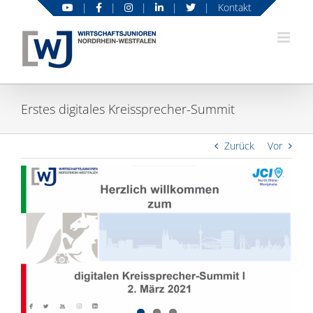
Zum
|
|
|
|
|
Kontakt
Inhalt
springen
Erstes digitales Kreissprecher-Summit
Zurück
Vor
Zeige
grösseres
Bild