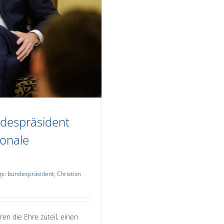
ndespräsident
ionale
gs:
bundespräsident
,
Christian
en die Ehre zuteil, einen