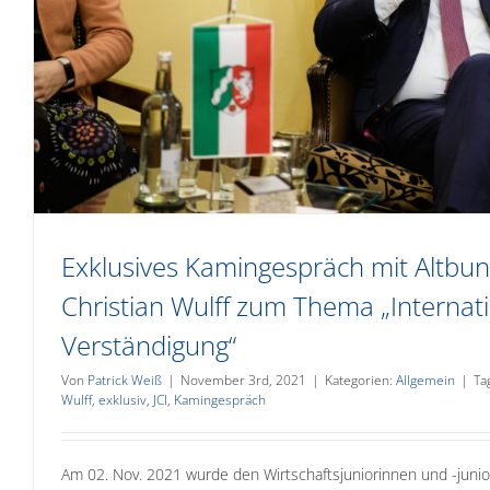
Exklusives Kamingespräch mit Altbu
Christian Wulff zum Thema „Internat
Verständigung“
Von
Patrick Weiß
|
November 3rd, 2021
|
Kategorien:
Allgemein
|
Ta
Wulff
,
exklusiv
,
JCI
,
Kamingespräch
Am 02. Nov. 2021 wurde den Wirtschaftsjuniorinnen und -junior