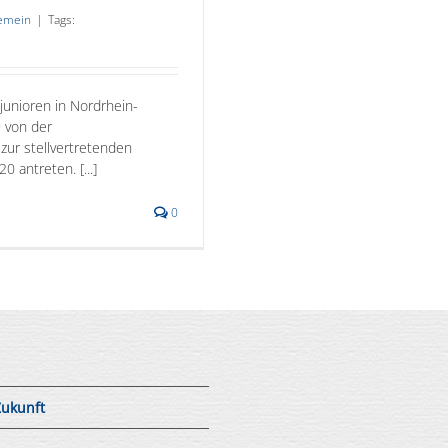
gemein
|
Tags:
junioren in Nordrhein-
 von der
zur stellvertretenden
 antreten. [...]
0
Zukunft