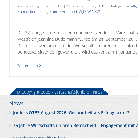
Von
Landesgeschäftsstelle
|
September 23rd, 2019
|
Kategorien:
All
Bundeskonferenz
,
Bundesvorstand
,
WJD
,
WJNRW
Die 32-jährige Unternehmerin und Vorsitzende der Wirtschafts
Westfalen Jeannine Budelmann wurde am 21. September 2019
Delegiertenversammlung der Wirtschaftsjunioren Deutschland 
Bundesvorsitzenden gewählt. Sie wird das Amt am 1. Januar 2020
Weiterlesen
© Copyright 2025 - Wirtschaftsjunioren NRW
News
JuniorNOTES August 2026: Gesundheit als Erfolgsfaktor?
75 Jahre Wirtschaftsjunioren Remscheid – Engagement mit 