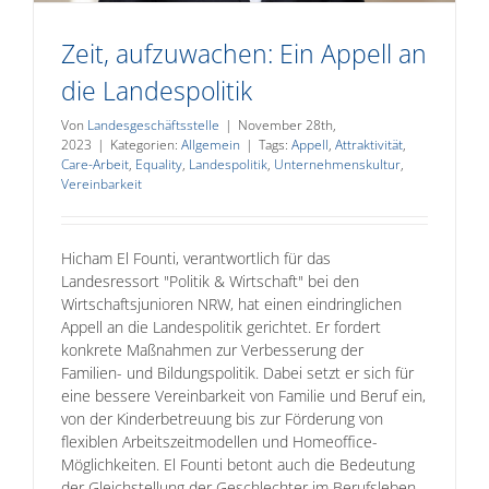
Zeit, aufzuwachen: Ein Appell an
die Landespolitik
Von
Landesgeschäftsstelle
|
November 28th,
2023
|
Kategorien:
Allgemein
|
Tags:
Appell
,
Attraktivität
,
Care-Arbeit
,
Equality
,
Landespolitik
,
Unternehmenskultur
,
Vereinbarkeit
Hicham El Founti, verantwortlich für das
Landesressort "Politik & Wirtschaft" bei den
Wirtschaftsjunioren NRW, hat einen eindringlichen
Appell an die Landespolitik gerichtet. Er fordert
konkrete Maßnahmen zur Verbesserung der
Familien- und Bildungspolitik. Dabei setzt er sich für
eine bessere Vereinbarkeit von Familie und Beruf ein,
von der Kinderbetreuung bis zur Förderung von
flexiblen Arbeitszeitmodellen und Homeoffice-
Möglichkeiten. El Founti betont auch die Bedeutung
der Gleichstellung der Geschlechter im Berufsleben