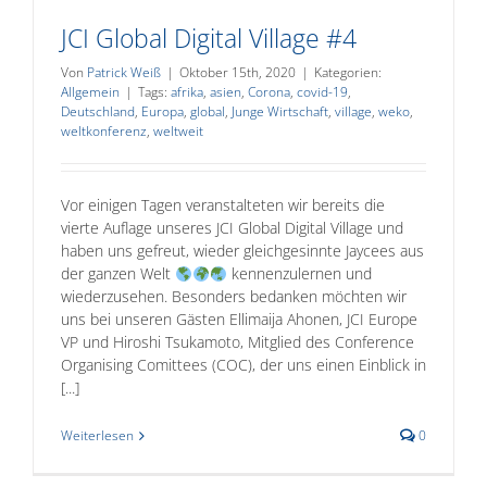
JCI Global Digital Village #4
Von
Patrick Weiß
|
Oktober 15th, 2020
|
Kategorien:
Allgemein
|
Tags:
afrika
,
asien
,
Corona
,
covid-19
,
Deutschland
,
Europa
,
global
,
Junge Wirtschaft
,
village
,
weko
,
weltkonferenz
,
weltweit
Vor einigen Tagen veranstalteten wir bereits die
vierte Auflage unseres JCI Global Digital Village und
haben uns gefreut, wieder gleichgesinnte Jaycees aus
der ganzen Welt
kennenzulernen und
wiederzusehen. Besonders bedanken möchten wir
uns bei unseren Gästen Ellimaija Ahonen, JCI Europe
VP und Hiroshi Tsukamoto, Mitglied des Conference
Organising Comittees (COC), der uns einen Einblick in
[...]
Weiterlesen
0