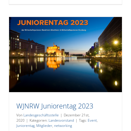
2026
WJNRW Juniorentag 2023
Von
Landesgeschäftsstelle
|
Dezember 21st,
2020
|
Kategorien:
Landesvorstand
|
Tags:
Event
,
Juniorentag
,
Mitglieder
,
networking