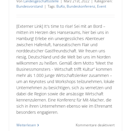
Von
Landesgeschäftsstelle
|
März 21st, 2022
|
Kategorien:
Bundesvorstand
|
Tags:
BuKo
,
Bundeskonferenz
,
Event
[Externer Link] It's time to rise! Sei mit an Bord –
mitten im Herzen des Hanseraums, hier bei uns in
Hamburg! Erlebe ein unvergessliches Abenteuer
zwischen Hafenluft, hanseatischem Flair und
norddeutscher Gastfreundschaft. Wir freuen uns
riesig, Deutschland und die Welt bei uns im Norden
willkommen zu heißen. Gemäß dem Motto “Meet the
Businessmonsters - Wirtschaft trifft Kultur” kommen
mehr als 1.000 junge Wirtschafts­lenker zusam­men –
um an Keynotes und Workshops teilzu­nehmen, lokale
Unter­nehmen zu besich­ti­gen, sich zu ver­netzen und
dabei die Region sowie die ansässige Wirt­schaft
kennen­zu­lernen. Eine Konferenz für Mit-Macher, die
sich in ihren Unter­nehmen ebenso wie im Ehre­namt
besonders engagieren.
für
Weiterlesen
Kommentare deaktiviert
BUKO