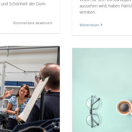
alt und Schönheit der Dom-
aussehen wird, haben Patrick
verraten.
für
Kommentare deaktiviert
Weiterlesen
WJNRW
Landeskonferenz
2025
CHAFT NRW