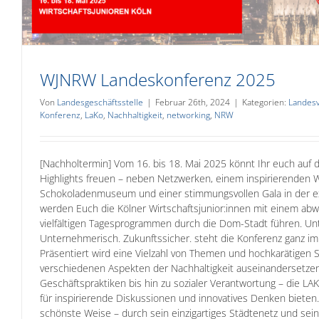
Allgemein
WJNRW Landeskonferenz 2025
Von
Landesgeschäftsstelle
|
Februar 26th, 2024
|
Kategorien:
Landes
Konferenz
,
LaKo
,
Nachhaltigkeit
,
networking
,
NRW
[Nachholtermin] Vom 16. bis 18. Mai 2025 könnt Ihr euch auf d
Highlights freuen – neben Netzwerken, einem inspirierenden
Schokoladenmuseum und einer stimmungsvollen Gala in der e
werden Euch die Kölner Wirtschaftsjunior:innen mit einem ab
vielfältigen Tagesprogrammen durch die Dom-Stadt führen. Un
Unternehmerisch. Zukunftssicher.​ steht die Konferenz ganz im
Präsentiert wird eine Vielzahl von Themen und hochkarätigen S
verschiedenen Aspekten der Nachhaltigkeit auseinandersetz
Geschäftspraktiken bis hin zu sozialer Verantwortung – die LA
für inspirierende Diskussionen und innovatives Denken bieten.
schönste Weise – durch sein einzigartiges Städtenetz und sei