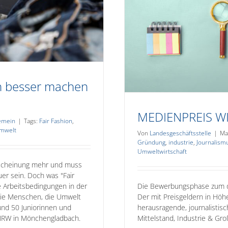
en besser machen
MEDIENPREIS W
emein
|
Tags:
Fair Fashion
,
mwelt
Von
Landesgeschäftsstelle
|
Ma
Gründung
,
industrie
,
Journalism
Umweltwirtschaft
erscheinung mehr und muss
er sein. Doch was "Fair
Die Bewerbungsphase zum d
e Arbeitsbedingungen in der
Der mit Preisgeldern in Höh
 die Menschen, die Umwelt
herausragende, journalistis
und 50 Juniorinnen und
Mittelstand, Industrie & Gr
JNRW in Mönchengladbach.