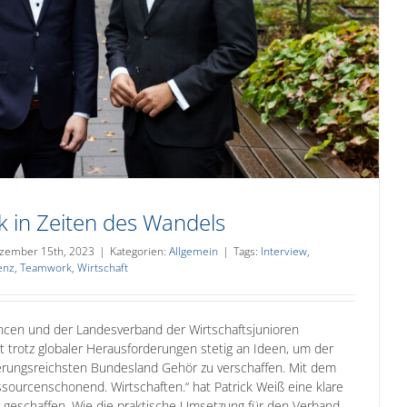
 in Zeiten des Wandels
zember 15th, 2023
|
Kategorien:
Allgemein
|
Tags:
Interview
,
enz
,
Teamwork
,
Wirtschaft
cen und der Landesverband der Wirtschaftsjunioren
t trotz globaler Herausforderungen stetig an Ideen, um der
kerungsreichsten Bundesland Gehör zu verschaffen. Mit dem
ssourcenschonend. Wirtschaften.“ hat Patrick Weiß eine klare
hr geschaffen. Wie die praktische Umsetzung für den Verband