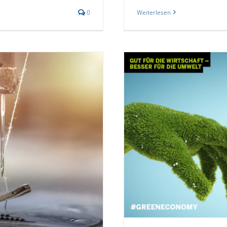
Weiterlesen
0
 2022 | Du tust
arüber!