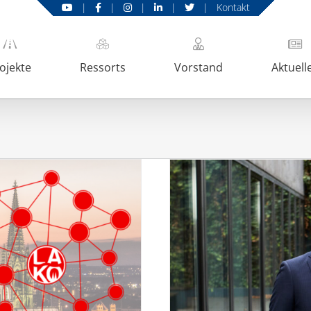
|
|
|
|
|
Kontakt
ojekte
Ressorts
Vorstand
Aktuell
n des Wandels