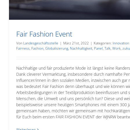
Fair Fashion Event
Von
Landesgeschäftsstelle
|
März 21st, 2022
|
Kategorien:
Innovation
Fairness
,
Fashion
,
Globalisierung
,
Nachhaltigkeit
,
Panel
,
Talk
,
Work
,
zuku
Nachhaltige und fair produzierte Mode ist längst keine Rand
Dank cleverer Vermarktung, insbesondere durch namhafte Per
Influencer/innen in den sozialen Medien, inzwischen auch gar 
was bedeutet Fair Fashion denn überhaupt und wie können wi
Arbeitsbedingungen in der Textilproduktion beeinflussen und 
Menschen, die Umwelt und uns persönlich tun? Diese und we
beispielsweise unsere heutigen Smartphones mit einem 300 J
gemeinsam haben, möchten wir gemeinsam mit hochkarätigen
für Euch beim ersten FAIR FASHION EVENT der WJNRW beantw
Weiterlesen