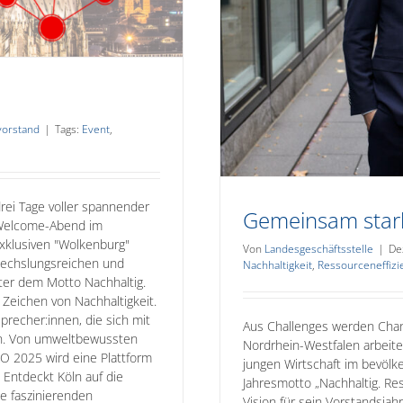
vorstand
|
Tags:
Event
,
rei Tage voller spannender
Gemeinsam stark
 Welcome-Abend im
xklusiven "Wolkenburg"
Von
Landesgeschäftsstelle
|
De
wechslungsreichen und
Nachhaltigkeit
,
Ressourceneffizi
ter dem Motto Nachhaltig.
 Zeichen von Nachhaltigkeit.
precher:innen, die sich mit
Aus Challenges werden Chan
en. Von umweltbewussten
Nordrhein-Westfalen arbeite
KO 2025 wird eine Plattform
jungen Wirtschaft im bevöl
 Entdeckt Köln auf die
Jahresmotto „Nachhaltig. Re
ne faszinierenden
Vision für sein Vorstandsja