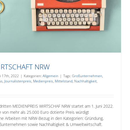
IRTSCHAFT NRW
i 17th, 2022
|
Kategorien:
Allgemein
|
Tags:
Großunternehmen
,
us
,
Journalistenpreis
,
Medienpreis
,
Mittelstand
,
Nachhaltigkeit
,
ritten MEDIENPREIS WIRTSCHAF NRW startet am 1. Juni 2022.
e von mehr als 25.000 Euro dotierte Preis würdigt
che Arbeiten mit NRW-Bezug in den Kategorien: Gründung,
oßunternehmen sowie Nachhaltigkeit & Umweltwirtschaft.