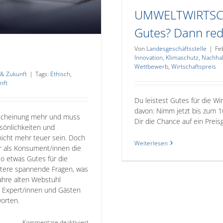
UMWELTWIRTSCH
Gutes? Dann red
Von
Landesgeschäftsstelle
|
Fe
Innovation
,
Klimaschutz
,
Nachhal
Wettbewerb
,
Wirtschaftspreis
 & Zukunft
|
Tags:
Ethisch
,
nft
Du leistest Gutes für die W
davon: Nimm jetzt bis zum 1
erscheinung mehr und muss
Dir die Chance auf ein Preis
sönlichkeiten und
nicht mehr teuer sein. Doch
Weiterlesen
r als Konsument/innen die
so etwas Gutes für die
itere spannende Fragen, was
ahre alten Webstuhl
 Expert/innen und Gästen
orten.
für
Kommentare deaktiviert