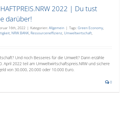
AFTPREIS.NRW 2022 | Du tust
e darüber!
bruar 16th, 2022
|
Kategorien:
Allgemein
|
Tags:
Green Economy
,
tigkeit
,
NRW.BANK
,
Ressourceneffizienz
,
Umweltwirtschaft
,
irtschaft? Und noch Besseres für die Umwelt? Dann erzähle
0. April 2022 teil am Umweltwirtschaftspreis.NRW und sichere
geld von 30.000, 20.000 oder 10.000 Euro.
0