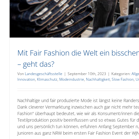
Mit Fair Fashion die Welt ein bissch
– geht das?
Von
Landesgeschäftsstelle
|
September 10th, 2023
|
Kategorien:
Allg
Innovation
,
Klimaschutz
,
Modeindustrie
,
Nachhaltigkeit
,
Slow Fashion
,
U
Nachhaltige und fair produzierte Mode ist längst keine Rand
Dank cleverer Vermarktung inzwischen auch gar nicht mehr teu
Fashion" überhaupt bedeutet, wie wir als Konsument/innen di
Textilproduktion positiv beeinflussen und so etwas Gutes für
und uns persönlich tun können, erfuhren Anfang September r
Junioren aus ganz NRW beim ersten Fair Fashion Event der W