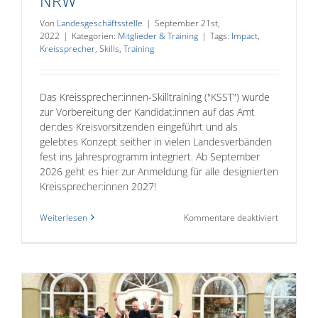
NRW
Von
Landesgeschäftsstelle
|
September 21st,
2022
|
Kategorien:
Mitglieder & Training
|
Tags:
Impact
,
Kreissprecher
,
Skills
,
Training
Das Kreissprecher:innen-Skilltraining ("KSST") wurde
zur Vorbereitung der Kandidat:innen auf das Amt
der:des Kreisvorsitzenden eingeführt und als
gelebtes Konzept seither in vielen Landesverbänden
fest ins Jahresprogramm integriert. Ab September
2026 geht es hier zur Anmeldung für alle designierten
Kreissprecher:innen 2027!
für
Weiterlesen
Kommentare deaktiviert
Kreisspre
Skilltraini
NRW