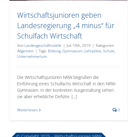
Wirtschaftsjunioren geben
Landesregierung „4 minus“ für
Schulfach Wirtschaft
Von
Landesgeschäftsstelle
|
Juli 10th, 2019
|
Kategorien:
Allgemein
|
Tags:
Bildung
,
Gymnasium
,
Lehrpläne
,
Schule
,
Unternehmertum
Die Wirtschaftsjunioren NRW begrüßen die
Einführung eines Schulfachs Wirtschaft in den NRW-
Gymnasien. In der konkreten Ausgestaltung sehen
sie aber erhebliche Defizite. [...]
Weiterlesen
0
© Copyright 2025 - Wirtschaftsjunioren NRW