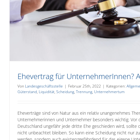
Ehevertrag für UnternehmerInnen? Ab
Von
Landesgeschäftsstelle
|
Februar 25th, 2022
|
Kategorien:
Allgeme
Güterstand
,
Liquidität
,
Scheidung
,
Trennung
,
Unternehmertum
Eheverträge sind von Natur aus ein relativ unangenehmes The
Unternehmerinnen und Unternehmer besonders wichtig. Vor d
Deutschland ungefähr jede dritte Ehe geschieden wird, sollte d
nicht unbeachtet bleiben. So kann eine Scheidung nicht nur zu
werden, sondern auch existenzgefährdend für das eigene Un