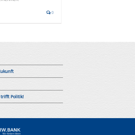
0
Zukunft
fft Politik!