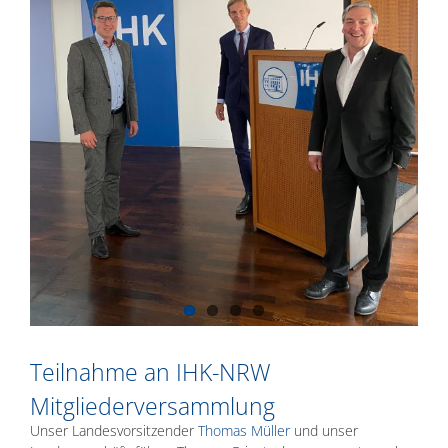
Teilnahme an IHK-NRW
Mitgliederversammlung
Unser Landesvorsitzender
Thomas Müller
und unser