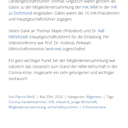
Landesgeschäftsführer Thomas Grigutsch waren gestern als
Gäste zu der Mitgliederversammlung der
IHK NRW
in der
IHK
zu Dortmund
eingeladen. Dabei waren die 16 IHK-Präsidenten
und Hauptgeschäftsführer zugegen.
Vielen Dank an Thomas Mayer (Präsident) und Dr.
Ralf
Mittelstädt
(Hauptgeschäftsführer) für die Einladung. Per
Videokonferenz war Prof. Dr. Andreas Pinkwart
(Wirtschaftsminister
land.nrw
) zugeschaltet.
Ein ganz wichtiger Punkt bei der Mitgliederversammlung war
natürlich das Gespräch zum Stand der NRW-Wirtschaft in der
Corona-Krise. Insgesamt ein sehr gelungener und wichtiger
Austausch.
Von
Patrick Weiß
|
Mai 20th, 2020
|
Kategorien:
Allgemein
|
Tags:
Corona
,
handelskammer
,
IHK
,
industrie
,
Junge Wirtschaft
,
Mitgliederversammlung
,
wirtschaftsjunioren
|
0 Kommentare