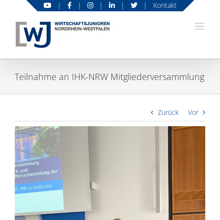
Zum
|
|
|
|
|
Kontakt
Inhalt
springen
Teilnahme an IHK-NRW Mitgliederversammlung
Zurück
Vor
Zeige
grösseres
Bild