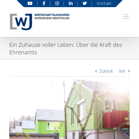
Zum
|
|
|
|
|
Kontakt
Inhalt
springen
Ein Zuhause voller Leben: Über die Kraft des
Ehrenamts
Zurück
Vor
Zeige
grösseres
Bild