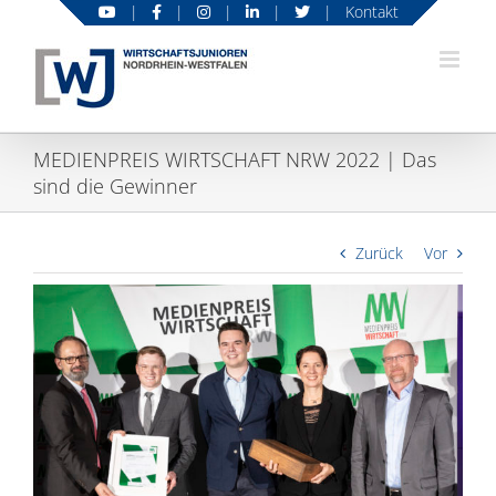
Zum
|
|
|
|
|
Kontakt
Inhalt
springen
MEDIENPREIS WIRTSCHAFT NRW 2022 | Das
sind die Gewinner
Zurück
Vor
Zeige
grösseres
Bild