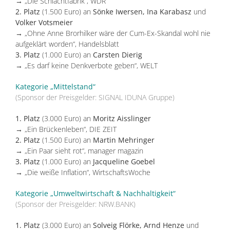
→ „Die Schlachtfabrik“, WDR
2. Platz
(1.500 Euro) an
Sönke Iwersen, Ina Karabasz
und
Volker Votsmeier
→ „Ohne Anne Brorhilker wäre der Cum-Ex-Skandal wohl nie
aufgeklärt worden“, Handelsblatt
3. Platz
(1.000 Euro) an
Carsten Dierig
→ „Es darf keine Denkverbote geben“, WELT
Kategorie „Mittelstand“
(Sponsor der Preisgelder: SIGNAL IDUNA Gruppe)
1. Platz
(3.000 Euro) an
Moritz Aisslinger
→ „Ein Brückenleben“, DIE ZEIT
2. Platz
(1.500 Euro) an
Martin Mehringer
→ „Ein Paar sieht rot“, manager magazin
3. Platz
(1.000 Euro) an
Jacqueline Goebel
→ „Die weiße Inflation“, WirtschaftsWoche
Kategorie „Umweltwirtschaft & Nachhaltigkeit“
(Sponsor der Preisgelder: NRW.BANK)
1. Platz
(3.000 Euro) an
Solveig Flörke, Arnd Henze
und