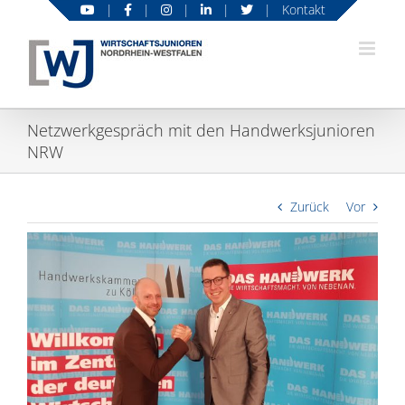
Zum
|
|
|
|
|
Kontakt
Inhalt
springen
Netzwerkgespräch mit den Handwerksjunioren
NRW
Zurück
Vor
Zeige
grösseres
Bild