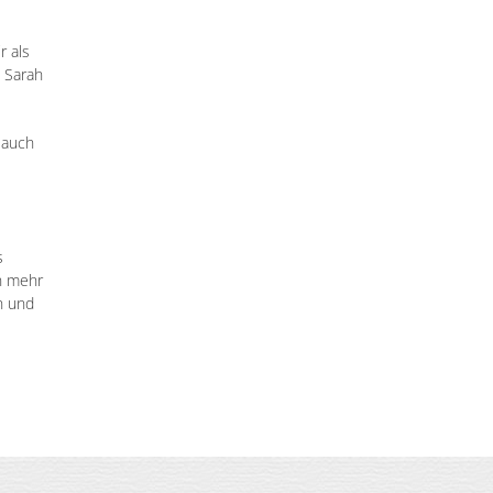
r als
 Sarah
 auch
s
n mehr
n und