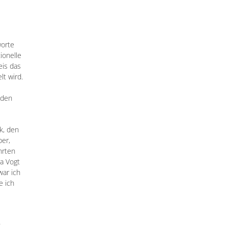
worte
ionelle
eis das
t wird.
nden
k, den
er,
hrten
a Vogt
war ich
e ich