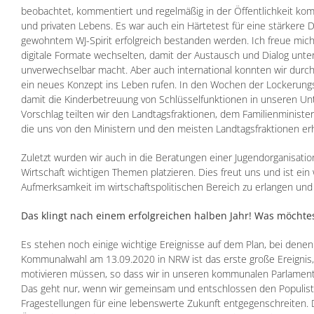
beobachtet, kommentiert und regelmäßig in der Öffentlichkeit kom
und privaten Lebens. Es war auch ein Härtetest für eine stärkere D
gewohntem WJ-Spirit erfolgreich bestanden werden. Ich freue mich 
digitale Formate wechselten, damit der Austausch und Dialog unte
unverwechselbar macht. Aber auch international konnten wir durch 
ein neues Konzept ins Leben rufen. In den Wochen der Lockerung
damit die Kinderbetreuung von Schlüsselfunktionen in unseren Unt
Vorschlag teilten wir den Landtagsfraktionen, dem Familienminister
die uns von den Ministern und den meisten Landtagsfraktionen erh
Zuletzt wurden wir auch in die Beratungen einer Jugendorganisati
Wirtschaft wichtigen Themen platzieren. Dies freut uns und ist ein 
Aufmerksamkeit im wirtschaftspolitischen Bereich zu erlangen und s
Das klingt nach einem erfolgreichen halben Jahr! Was möchte
Es stehen noch einige wichtige Ereignisse auf dem Plan, bei denen
Kommunalwahl am 13.09.2020 in NRW ist das erste große Ereignis, 
motivieren müssen, so dass wir in unseren kommunalen Parlamente
Das geht nur, wenn wir gemeinsam und entschlossen den Populis
Fragestellungen für eine lebenswerte Zukunft entgegenschreiten. D