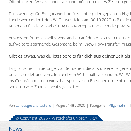
Öffentlichkeit. Wir als Landesverband möchten dieses Zeichen ger
Das zweite große Ereignis wird die Ausrichtung der geplanten Hig
Landesverband mit den WJ Ostwestfalen am 30.10.2020 in Bielefe
Kuhlmann für die Ausarbeitung des Konzepts und auch die praktische
Ansonsten freue ich selbstverständlich auf den Austausch mit de
auf weitere spannende Gespräche beim Know-How-Transfer im Lan
Gibt es etwas, was du jetzt bereits für dich aus deiner Zeit 
Es gibt keine Limitierungen, außer denen, die aus unseren eigenen
unterscheidet uns von allen anderen Wirtschaftsverbänden. Wir Wi
ins Gespräch mit den wirtschaftspolitischen Entscheidern eintret
somit unsere Zukunft positiv gestalten.
Von
Landesgeschäftsstelle
|
August 14th, 2020
|
Kategorien:
Allgemein
|
© Copyright 2025 - Wirtschaftsjunioren NRW
News