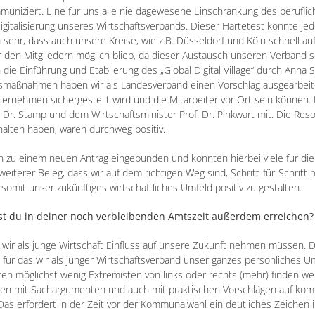
muniziert. Eine für uns alle nie dagewesene Einschränkung des berufli
igitalisierung unseres Wirtschaftsverbands. Dieser Härtetest konnte jed
sehr, dass auch unsere Kreise, wie z.B. Düsseldorf und Köln schnell au
r den Mitgliedern möglich blieb, da dieser Austausch unseren Verband 
die Einführung und Etablierung des „Global Digital Village“ durch Anna 
smaßnahmen haben wir als Landesverband einen Vorschlag ausgearbeit
ernehmen sichergestellt wird und die Mitarbeiter vor Ort sein können.
 Dr. Stamp und dem Wirtschaftsminister Prof. Dr. Pinkwart mit. Die Res
alten haben, waren durchweg positiv.
on zu einem neuen Antrag eingebunden und konnten hierbei viele für die
weiterer Beleg, dass wir auf dem richtigen Weg sind, Schritt-für-Schritt
omit unser zukünftiges wirtschaftliches Umfeld positiv zu gestalten.
st du in deiner noch verbleibenden Amtszeit außerdem erreichen?
 wir als junge Wirtschaft Einfluss auf unsere Zukunft nehmen müssen. D
für das wir als junger Wirtschaftsverband unser ganzes persönliches U
n möglichst wenig Extremisten von links oder rechts (mehr) finden we
ten mit Sachargumenten und auch mit praktischen Vorschlägen auf kom
as erfordert in der Zeit vor der Kommunalwahl ein deutliches Zeichen i