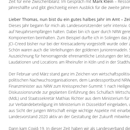
Zeit für eine Zwischenbilanz. Im Gespräch mit
Mark Klein
– Ressor
Jahreshälfte und gibt gleichzeitig einen Ausblick für die zweite Jahre
Lieber Thomas, nun bist du ein gutes halbes Jahr im Amt – Zei
Dieses Jahr begann für mich als Landesvorsitzender sehr intensiv
auf Neujahrsempfängen halten. Dabei bin ich quer durch NRW gerei
Komponenten beinhalten. Zum Beispiel durfte ich in Solingen das 
JCI-Creed bisher nur bei der Kreisacademy vorgestellt wurde ode
Schön waren auch die Verleihungen der goldenen Juniorennadeln.
Auszeichnung für hervorragende ehrenamtliche Leistungen der let
Laudationen und Locations am Rheinufer in Köln und in der Stadtha
Der Februar und März stand ganz im Zeichen von wirtschaftspoliti
politischen Nachwuchsorganisationen, dem Landessportbund NRW u
Finanzminister aus NRW zum Kreissprecher-Summit 1 nach Heiligen
Diskussionsrunde zur geplanten Einführung des Schulfach Wirtsch
(MdL) und Staatssekretär Mathias Richter aus dem Ministerium fü
zur Verbändebeteiligung im Ministerium in Düsseldorf eingeladen, 
aus Sicht der jungen Wirtschaft einige wichtige Aspekte mit einarbeit
Landesvorstand 2020 aktiv an der Gestaltung der Zukunft mitwirke
Dann kam Covid-19. In dieser Zeit haben wir als Landesverband d