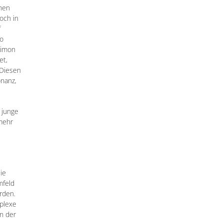
chen
och in
f
so
Simon
et,
 Diesen
onanz,
 junge
 mehr
ie
mfeld
rden.
plexe
n der