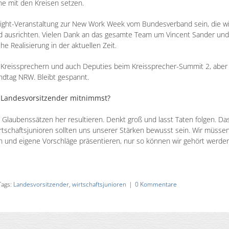
ne mit den Kreisen setzen.
hlight-Veranstaltung zur New Work Week vom Bundesverband sein, die wi
ld ausrichten. Vielen Dank an das gesamte Team um Vincent Sander und
 Realisierung in der aktuellen Zeit.
n Kreissprechern und auch Deputies beim Kreissprecher-Summit 2, aber
dtag NRW. Bleibt gespannt.
als Landesvorsitzender mitnimmst?
 Glaubenssätzen her resultieren. Denkt groß und lasst Taten folgen. Da
rtschaftsjunioren sollten uns unserer Stärken bewusst sein. Wir müsse
en und eigene Vorschläge präsentieren, nur so können wir gehört werde
Tags:
Landesvorsitzender
,
wirtschaftsjunioren
|
0 Kommentare