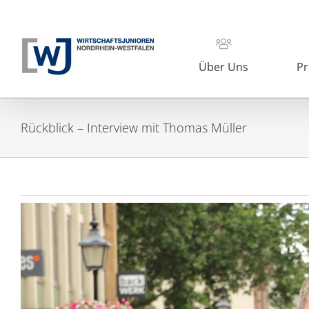
Zum
Inhalt
springen
Über Uns
Pr
Rückblick – Interview mit Thomas Müller
Zeige
grösseres
Bild