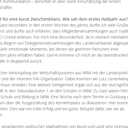
t Kommunikation – berichtet er über seine Einschätzung der ersten
shälfte.
t für eine kurze Zwischenbilanz. Wie sah dein erstes Halbjahr aus?
. Ganz besonders in den ersten Wochen des Jahres durfte ich viele Gruß
st und durfte auch erfahren, dass Mitgliederversammlungen auch tradit
JCI-Creed vorlesen. Für mich eine Besonderheit, da in meinem Heimatkr
r zu Beginn von Delegiertenversammlungen des Landesverbands abgespiel
 Sehr emotionale Momente, bei denen die geehrten Personen eine
zten Jahre erhalten haben. Gerne erinnere ich mich an die beeindrucke
lle in Wuppertal zurück.
scher Verknüpfung der Wirtschaftsjunioren aus NRW mit der Landespoliti
nd der internen IHK-Organisation. Dabei konnten wir Lutz Lienenkämp
haus einladen. Eine weitere Gelegenheit ergab sich aus der durchgefü
aft in den Sekundarstufen 1 an den Schulen in NRW. Zu Gast waren Petr
r Schule und Bildung in NRW. Eine Woche nach dem Termin in Duisburg 
um über die Ausgestaltung des Kernlehrplans zu diskutieren. Hier konnt
en. Dies war ein toller Erfolg und ein gutes Beispiel dafür, wie wir als
n.
ie veranlassten politischen Maßnahmen von Bund und Land sehr intensiv