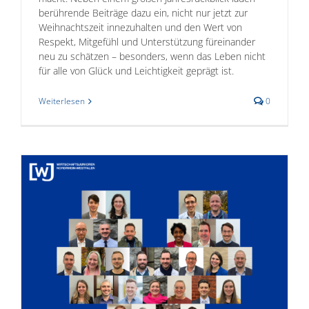
berührende Beiträge dazu ein, nicht nur jetzt zur
Weihnachtszeit innezuhalten und den Wert von
Respekt, Mitgefühl und Unterstützung füreinander
neu zu schätzen – besonders, wenn das Leben nicht
für alle von Glück und Leichtigkeit geprägt ist.
Weiterlesen
0