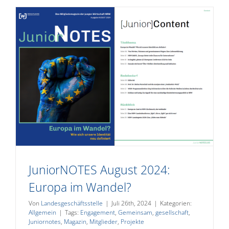
JuniorNOTES August 2024:
Europa im Wandel?
Von
Landesgeschäftsstelle
|
Juli 26th, 2024
|
Kategorien:
Allgemein
|
Tags:
Engagement
,
Gemeinsam
,
gesellschaft
,
Juniornotes
,
Magazin
,
Mitglieder
,
Projekte