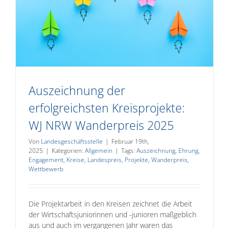
Auszeichnung der
erfolgreichsten Kreisprojekte:
WJ NRW Wanderpreis 2025
Von
Landesgeschäftsstelle
|
Februar 19th,
2025
|
Kategorien:
Allgemein
|
Tags:
Auszeichnung
,
Ehrung
,
Engagement
,
Kreise
,
Landespreis
,
Projekte
,
Wanderpreis
,
Wettbewerb
Die Projektarbeit in den Kreisen zeichnet die Arbeit
der Wirtschaftsjuniorinnen und -junioren maßgeblich
aus und auch im vergangenen Jahr waren das