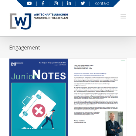
Zum
|
|
|
|
|
Kontakt
Inhalt
springen
Engagement