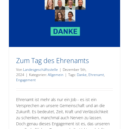
Zum Tag des Ehrenamts
Von
Landesgeschäftsstelle
|
Dezember 5th,
2024
|
Kategorien:
Allgemein
|
Tags:
Danke
,
Ehrenamt
,
Engagement
Ehrenamt ist mehr als nur ein Job - es ist ein
Versprechen an unsere Gemeinschaft und an die
Zukunft. Es bedeutet, Zeit, Kraft und Verlässlichkeit
zu schenken, manchmal auch Nerven zu lassen.
Doch genau dieses Engagement ist es, das unseren