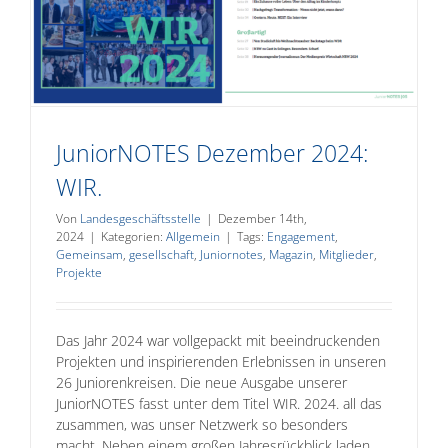
JuniorNOTES Dezember 2024:
WIR.
Von
Landesgeschäftsstelle
|
Dezember 14th,
2024
|
Kategorien:
Allgemein
|
Tags:
Engagement
,
Gemeinsam
,
gesellschaft
,
Juniornotes
,
Magazin
,
Mitglieder
,
Projekte
Das Jahr 2024 war vollgepackt mit beeindruckenden
Projekten und inspirierenden Erlebnissen in unseren
26 Juniorenkreisen. Die neue Ausgabe unserer
JuniorNOTES fasst unter dem Titel WIR. 2024. all das
zusammen, was unser Netzwerk so besonders
macht. Neben einem großen Jahresrückblick laden