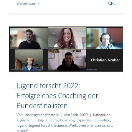
Weiterlesen
0
Jugend forscht 2022:
Erfolgreiches Coaching der
Bundesfinalisten
Von
Landesgeschäftsstelle
|
Mai 14th, 2022
|
Kategorien:
Allgemein
|
Tags:
Bildung
,
Coaching
,
Expertise
,
Innovation
,
Jugend
,
Jugend forscht
,
Science
,
Wettbewerb
,
Wissenschaft
,
zukunft