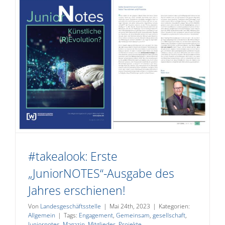
#takealook: Erste
„JuniorNOTES“-Ausgabe des
Jahres erschienen!
Von
Landesgeschäftsstelle
|
Mai 24th, 2023
|
Kategorien:
Allgemein
|
Tags:
Engagement
,
Gemeinsam
,
gesellschaft
,
Juniornotes
,
Magazin
,
Mitglieder
,
Projekte