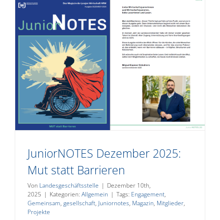
JuniorNOTES Dezember 2025:
Mut statt Barrieren
Von
Landesgeschäftsstelle
|
Dezember 10th,
2025
|
Kategorien:
Allgemein
|
Tags:
Engagement
,
Gemeinsam
,
gesellschaft
,
Juniornotes
,
Magazin
,
Mitglieder
,
Projekte