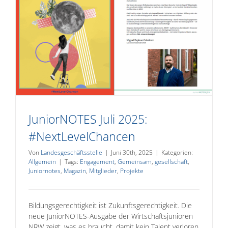
JuniorNOTES Juli 2025:
#NextLevelChancen
Von
Landesgeschäftsstelle
|
Juni 30th, 2025
|
Kategorien:
Allgemein
|
Tags:
Engagement
,
Gemeinsam
,
gesellschaft
,
Juniornotes
,
Magazin
,
Mitglieder
,
Projekte
Bildungsgerechtigkeit ist Zukunftsgerechtigkeit. Die
neue JuniorNOTES-Ausgabe der Wirtschaftsjunioren
NRW zeigt, was es braucht, damit kein Talent verloren