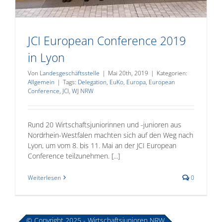
JCI European Conference 2019
in Lyon
Von
Landesgeschäftsstelle
|
Mai 20th, 2019
|
Kategorien:
Allgemein
|
Tags:
Delegation
,
EuKo
,
Europa
,
European
Conference
,
JCI
,
WJ NRW
Rund 20 Wirtschaftsjuniorinnen und -junioren aus
Nordrhein-Westfalen machten sich auf den Weg nach
Lyon, um vom 8. bis 11. Mai an der JCI European
Conference teilzunehmen. [...]
Weiterlesen
0
© Copyright 2025 - Wirtschaftsjunioren NRW