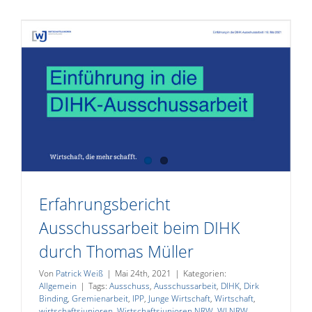
Erfahrungsbericht
Ausschussarbeit beim DIHK
durch Thomas Müller
Von
Patrick Weiß
|
Mai 24th, 2021
|
Kategorien:
Allgemein
|
Tags:
Ausschuss
,
Ausschussarbeit
,
DIHK
,
Dirk
Binding
,
Gremienarbeit
,
IPP
,
Junge Wirtschaft
,
Wirtschaft
,
wirtschaftsjunioren
,
Wirtschaftsjunioren NRW
,
WJ NRW