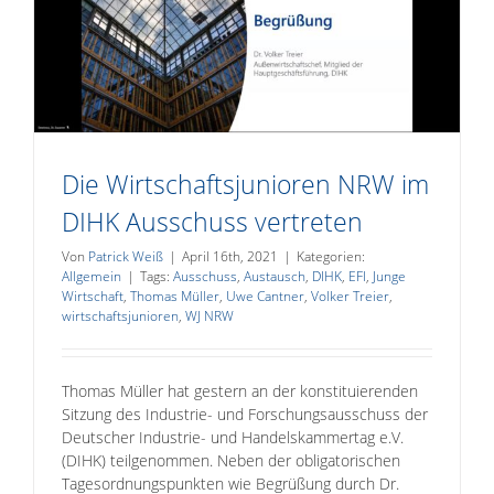
Die Wirtschaftsjunioren NRW im
DIHK Ausschuss vertreten
Von
Patrick Weiß
|
April 16th, 2021
|
Kategorien:
Allgemein
|
Tags:
Ausschuss
,
Austausch
,
DIHK
,
EFI
,
Junge
Wirtschaft
,
Thomas Müller
,
Uwe Cantner
,
Volker Treier
,
wirtschaftsjunioren
,
WJ NRW
Thomas Müller hat gestern an der konstituierenden
Sitzung des Industrie- und Forschungsausschuss der
Deutscher Industrie- und Handelskammertag e.V.
(DIHK) teilgenommen. Neben der obligatorischen
Tagesordnungspunkten wie Begrüßung durch Dr.