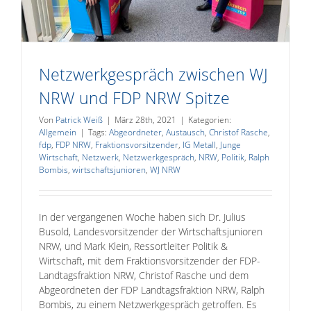
Netzwerkgespräch zwischen WJ
NRW und FDP NRW Spitze
Von
Patrick Weiß
|
März 28th, 2021
|
Kategorien:
Allgemein
|
Tags:
Abgeordneter
,
Austausch
,
Christof Rasche
,
fdp
,
FDP NRW
,
Fraktionsvorsitzender
,
IG Metall
,
Junge
Wirtschaft
,
Netzwerk
,
Netzwerkgespräch
,
NRW
,
Politik
,
Ralph
Bombis
,
wirtschaftsjunioren
,
WJ NRW
In der vergangenen Woche haben sich Dr. Julius
Busold, Landesvorsitzender der Wirtschaftsjunioren
NRW, und Mark Klein, Ressortleiter Politik &
Wirtschaft, mit dem Fraktionsvorsitzender der FDP-
Landtagsfraktion NRW, Christof Rasche und dem
Abgeordneten der FDP Landtagsfraktion NRW, Ralph
Bombis, zu einem Netzwerkgespräch getroffen. Es