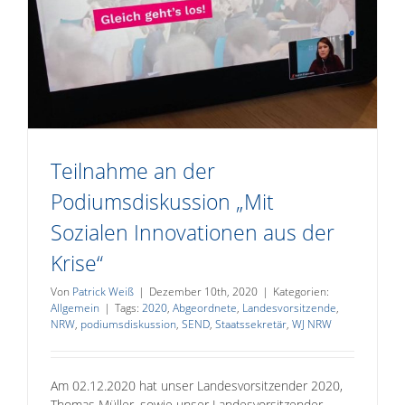
Teilnahme an der
Podiumsdiskussion „Mit
Sozialen Innovationen aus der
Krise“
Von
Patrick Weiß
|
Dezember 10th, 2020
|
Kategorien:
Allgemein
|
Tags:
2020
,
Abgeordnete
,
Landesvorsitzende
,
NRW
,
podiumsdiskussion
,
SEND
,
Staatssekretär
,
WJ NRW
Am 02.12.2020 hat unser Landesvorsitzender 2020,
Thomas Müller, sowie unser Landesvorsitzender