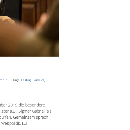
emein
|
Tags:
Dialog
,
Gabriel
,
mber 2019 die besondere
ter a.D., Sigmar Gabriel, als
 dürfen. Gemeinsam sprach
ltpolitik. [...]