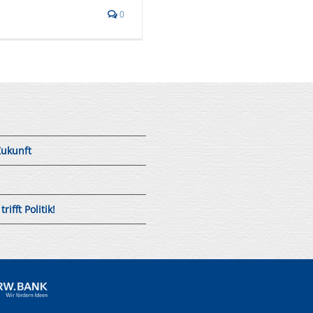
0
Zukunft
fft Politik!