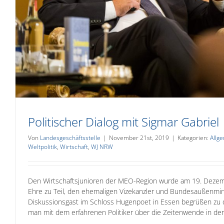
Politischer Dialog mit Sigmar Gabriel
Von
Landesgeschäftsstelle
|
November 21st, 2019
|
Kategorien:
Allg
Weltpolitik
,
Wirtschaft
,
WJ NRW
Den Wirtschaftsjunioren der MEO-Region wurde am 19. Deze
Ehre zu Teil, den ehemaligen Vizekanzler und Bundesaußenminis
Diskussionsgast im Schloss Hugenpoet in Essen begrüßen zu
man mit dem erfahrenen Politiker über die Zeitenwende in der We