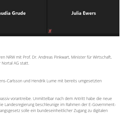
ren NRW mit Prof. Dr. Andreas Pinkwart, Minister für Wirtschaft,
Nortal AG statt.
rens-Carlsson und Hendrik Lume mit bereits umgesetzten
 massiv vorantreibe. Unmittelbar nach dem Antritt habe die neue
rd. Die Landesregierung beschleunige im Rahmen der E-Government-
gangsgesetz solle ein bundeseinheitlicher Zugang zu digitalen