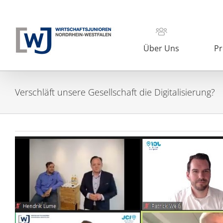
Zum
Inhalt
springen
Über Uns
Pr
Verschläft unsere Gesellschaft die Digitalisierung?
Zeige
grösseres
Bild