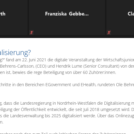
alisierung?
?“ fand am 22. Juni 2021 die digitale Veranstaltung der Wirtschaftsjunio
 Behrens-Carlsson, (CEO) und Hendrik Lume (Senior Consultant) von der 
n ist, bewies die rege Beteiligung von über 60 Zuhörer:innen.
tschritte in den Bereichen EGovernment und EHealth, rundeten Ole Beh
ag, dass die Landesregierung in Nordrhein-Westfalen die Digitalisierung
iligung der Öffentlichkeit entwickelt, die seit Juli 2018 umgesetzt wi
ass die Landesverwaltung bis 2025 digitalisiert werde. Über das Onlinezu
n.