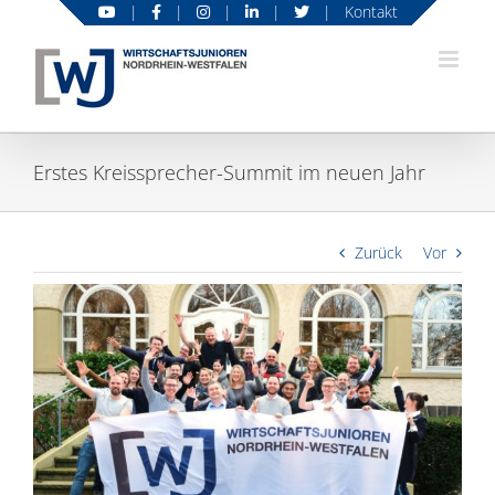
Zum
|
|
|
|
|
Kontakt
Inhalt
springen
Erstes Kreissprecher-Summit im neuen Jahr
Zurück
Vor
Zeige
grösseres
Bild