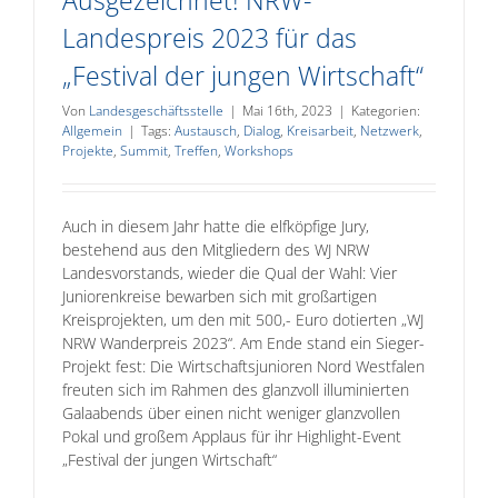
Ausgezeichnet! NRW-
Landespreis 2023 für das
„Festival der jungen Wirtschaft“
Von
Landesgeschäftsstelle
|
Mai 16th, 2023
|
Kategorien:
Allgemein
|
Tags:
Austausch
,
Dialog
,
Kreisarbeit
,
Netzwerk
,
Projekte
,
Summit
,
Treffen
,
Workshops
Auch in diesem Jahr hatte die elfköpfige Jury,
bestehend aus den Mitgliedern des WJ NRW
Landesvorstands, wieder die Qual der Wahl: Vier
Juniorenkreise bewarben sich mit großartigen
Kreisprojekten, um den mit 500,- Euro dotierten „WJ
NRW Wanderpreis 2023“. Am Ende stand ein Sieger-
Projekt fest: Die Wirtschaftsjunioren Nord Westfalen
freuten sich im Rahmen des glanzvoll illuminierten
Galaabends über einen nicht weniger glanzvollen
Pokal und großem Applaus für ihr Highlight-Event
„Festival der jungen Wirtschaft“