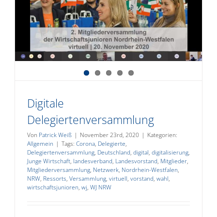
Digitale
Delegiertenversammlung
Von
Patrick Weiß
|
November 23rd, 2020
|
Kategorien:
Allgemein
|
Tags:
Corona
,
Delegierte
,
Delegiertenversammlung
,
Deutschland
,
digital
,
digitalisierung
,
Junge Wirtschaft
,
landesverband
,
Landesvorstand
,
Mitglieder
,
Mitgliederversammlung
,
Netzwerk
,
Nordrhein-Westfalen
,
NRW
,
Ressorts
,
Versammlung
,
virtuell
,
vorstand
,
wahl
,
wirtschaftsjunioren
,
wj
,
WJ NRW