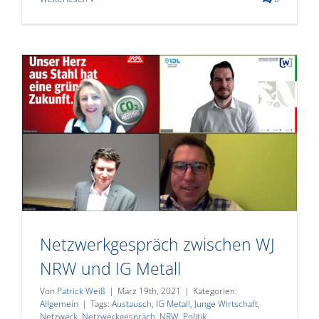
Netzwerkgespräch zwischen WJ
NRW und IG Metall
Von
Patrick Weiß
|
März 19th, 2021
|
Kategorien:
Allgemein
|
Tags:
Austausch
,
IG Metall
,
Junge Wirtschaft
,
Netzwerk
,
Netzwerkgespräch
,
NRW
,
Politik
,