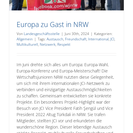
Europa zu Gast in NRW
Von
Landesgeschäftsstelle
|
Juni 30th, 2024
|
Kategorien:
Allgemein
|
Tags:
Austausch
,
Freundschaft
,
International
,
JCI
,
Multikulturell
,
Netzwerk
,
Respekt
Im Juni drehte sich alles um Europa: Europa-Wahl,
Europa-Konferenz und Europa-Meisterschaft! Die
Wirtschaftsjunioren NRW nutzten diese Gelegenheit,
um sich mit ihrem internationalen JCI-Netzwerk zu
verbinden und einzigartige Austauschmöglichkeiten
zu schaffen. Gemeinsam entwickelten sie konkrete
Projekte. Ein besonderes Projekt-Highlight war der
Besuch von JCI Vice President Fatih Şengül und Vice
President 2022 Altug Türkdali in NRW. Sie trafen
Mitglieder, stellten JCI vor und erkundeten die
wunderschöne Region. Dieser lebendige Austausch