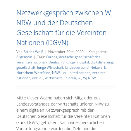
Netzwerkgespräch zwischen WJ
NRW und der Deutschen
Gesellschaft für die Vereinten
Nationen (DGVN)
Von
Patrick Weiß
|
November 20th, 2020
|
Kategorien:
Allgemein
|
Tags:
Corona
,
deutsche gesellschaft der
vereinten nationen
,
Deutschland
,
dgvn
,
digital
,
digitalisierung
,
gesellschaft
,
Junge Wirtschaft
,
landesverband
,
Netzwerk
,
Nordrhein-Westfalen
,
NRW
,
un
,
united nations
,
vereinte
nationen
,
virtuell
,
wirtschaftsjunioren
,
wj
,
WJ NRW
Mitte dieser Woche haben sich Mitglieder des
Landesvorstandes der Wirtschaftsjunioren NRW zu
einem digitalen Netzwerkgespräch mit der
Deutschen Gesellschaft für die Vereinten Nationen
(kurz: DGVN) getroffen. Nach einer persönlichen
Vorstellungsrunde wurden die Ziele und die