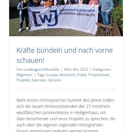
Kräfte bündeln und nach vorne
schauen!
Von
Landesgeschäftsstelle
|
März 8th, 2022
|
Kategorien:
Allgemein
|
Tags:
Europa
,
Netzwerk
,
Politik
,
Projektarbeit
,
Projekte
,
Spenden
,
Ukraine
Beim ersten Kreissprecher-Summit des Jahres trafen
sich die neuen Kreisvorsitzenden der 27 nordrhein-
westfälischen Juniorenkreise in Heiligenhaus, um
über bestehende und neue Projekte zu sprechen, die
auch über die eigenen regionalen Kreisgrenzen
hinaus gemeinsam realisiert werden können.