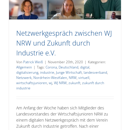
Netzwerkgespräch zwischen WJ
NRW und Zukunft durch
Industrie e.V.
Von
Patrick Weiß
|
November 20th, 2020
|
Kategorien:
Allgemein
|
Tags:
Corona
,
Deutschland
,
digital
,
digitalisierung
,
industrie
,
Junge Wirtschaft
,
landesverband
,
Netzwerk
,
Nordrhein-Westfalen
,
NRW
,
virtuell
,
wirtschaftsjunioren
,
wj
,
WJ NRW
,
zukunft
,
zukunft durch
industrie
Am Anfang der Woche haben sich Mitglieder des
Landesvorstandes der Wirtschaftsjunioren NRW zu
einem digitalen Netzwerkgespräch mit dem Verein
Zukunft durch Industrie getroffen. Nach einer