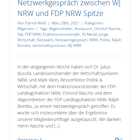
Netzwerkgespräch zwischen WJ
NRW und FDP NRW Spitze
Von
Patrick Weiß
|
März 28th, 2021
|
Kategorien:
Allgemein
|
Tags:
Abgeordneter
,
Austausch
,
Christof Rasche
,
fdp
,
FDP NRW
,
Fraktionsvorsitzender
,
IG Metall
,
Junge
Wirtschaft
,
Netzwerk
,
Netzwerkgespräch
,
NRW
,
Politik
,
Ralph
Bombis
,
wirtschaftsjunioren
,
WJ NRW
In der vergangenen Woche haben sich Dr. Julius
Busold, Landesvorsitzender der Wirtschaftsjunioren
NRW, und Mark Klein, Ressortleiter Politik &
Wirtschaft, mit dem Fraktionsvorsitzender der FDP-
Landtagsfraktion NRW, Christof Rasche und dem
Abgeordneten der FDP Landtagsfraktion NRW, Ralph
Bombis, zu einem Netzwerkgespräch getroffen. Es
wurde sich insbesondere über die Ergebnisse
unserer Mitgliederumfrage ausgetauscht. Wir danken
Herrn Rasche und [...]
Weiterlesen
0