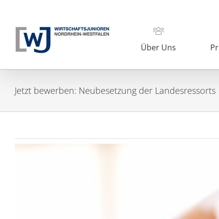
Zum
Inhalt
springen
Über Uns
Pr
Jetzt bewerben: Neubesetzung der Landesressorts
Zeige
grösseres
Bild