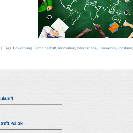
|
Tags:
Bewerbung
,
Gemeinschaft
,
Innovation
,
International
,
Teamwork
,
vorstand
,
Zukunft
fft Politik!