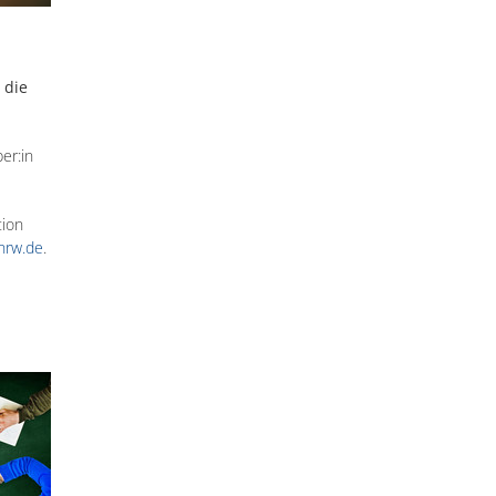
 die
er:in
tion
nrw.de
.