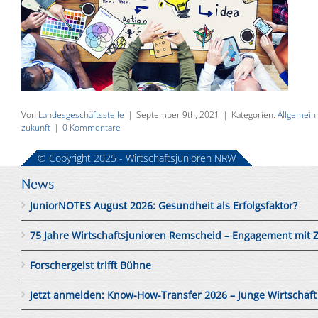
Von
Landesgeschäftsstelle
|
September 9th, 2021
|
Kategorien:
Allgemein
zukunft
|
0 Kommentare
© Copyright 2025 - Wirtschaftsjunioren NRW
News
JuniorNOTES August 2026: Gesundheit als Erfolgsfaktor?
75 Jahre Wirtschaftsjunioren Remscheid – Engagement mit 
Forschergeist trifft Bühne
Jetzt anmelden: Know-How-Transfer 2026 – Junge Wirtschaft tri