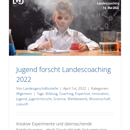
g
Jugend forscht Landescoaching
2022
Von
Landesgeschäftsstelle
|
April 1st, 2022
|
Kategorien:
Allgemein
|
Tags:
Bildung
,
Coaching
,
Expertise
,
Innovation
,
Jugend
,
Jugend forscht
,
Science
,
Wettbewerb
,
Wissenschaft
,
zukunft
Kreative Experimente und überraschende
Entdeckungen - doch Deutschlands bekanntester