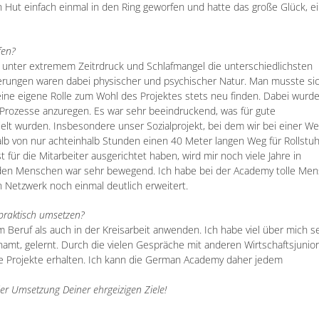
Hut einfach einmal in den Ring geworfen und hatte das große Glück, e
fen?
r unter extremem Zeitrdruck und Schlafmangel die unterschiedlichsten
rungen waren dabei physischer und psychischer Natur. Man musste si
ine eigene Rolle zum Wohl des Projektes stets neu finden. Dabei wurd
Prozesse anzuregen. Es war sehr beeindruckend, was für gute
elt wurden. Insbesondere unser Sozialprojekt, bei dem wir bei einer We
lb von nur achteinhalb Stunden einen 40 Meter langen Weg für Rollstuh
 für die Mitarbeiter ausgerichtet haben, wird mir noch viele Jahre in
enden Menschen war sehr bewegend. Ich habe bei der Academy tolle Me
Netzwerk noch einmal deutlich erweitert.
raktisch umsetzen?
eruf als auch in der Kreisarbeit anwenden. Ich habe viel über mich se
amt, gelernt. Durch die vielen Gespräche mit anderen Wirtschaftsjunio
eue Projekte erhalten. Ich kann die German Academy daher jedem
der Umsetzung Deiner ehrgeizigen Ziele!