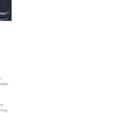
n
dabei.
vor
istig