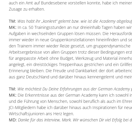
auch ein Amt auf Bundesebene vorstellen konnte, habe ich meinen 
Zusage zu erhalten.
TM:
Was habt ihr „konkret“ gelernt bzw. wie ist die Academy abgelau
MK:
In ca. 50 Trainingsstunden an nur dreieinhalb Tagen haben wi
Aufgaben in wechselnden Gruppen lösen müssen. Die Herausforde
immer wieder in neue Gruppenkonstellationen hineinfinden und se
den Trainern immer wieder Reize gesetzt, um gruppendynamische 
Arbeitsergebnisse von allen Gruppen trotz dieser Bedingungen erzi
für angepasste Arbeit ohne Budget, Werkzeug und Material innerha
angelegt, ein dreistöckiges Treppenhaus gestrichen und ein Grillfest
Erinnerung bleiben. Die Freude und Dankbarkeit der dort arbeit
aus ganz Deutschland und darüber hinaus kennengelernt und mein 
TM:
Wie möchtest Du Deine Erfahrungen aus der German Academy p
MK:
Die Erkenntnisse aus der German Academy kann ich sowohl im B
und die Führung von Menschen, sowohl beruflich als auch im Ehren
JCI-Mitgliedern habe ich darüber hinaus auch Inspirationen für n
Wirtschaftsjunioren ans Herz legen.
MD:
Danke für das Interview, Mark. Wir wünschen Dir viel Erfolg bei 