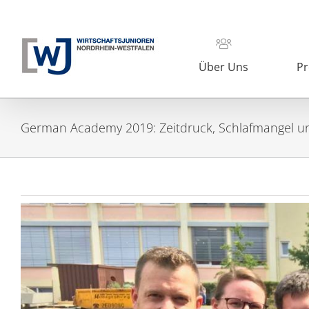
Zum
Inhalt
springen
Über Uns
Pr
German Academy 2019: Zeitdruck, Schlafmangel un
Zeige
grösseres
Bild