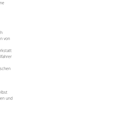
ine
ch
en von
rkstatt
lfahrer
nschen
lbst
ren und