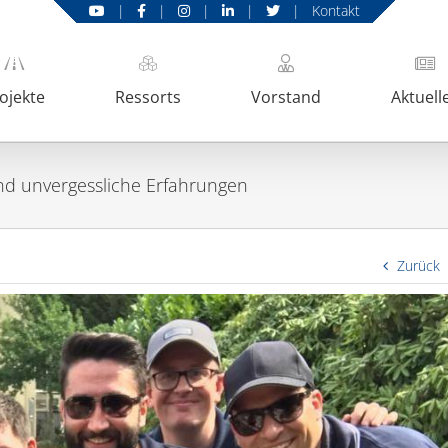
|
|
|
|
|
Kontakt
ojekte
Ressorts
Vorstand
Aktuell
d unvergessliche Erfahrungen
Zurück