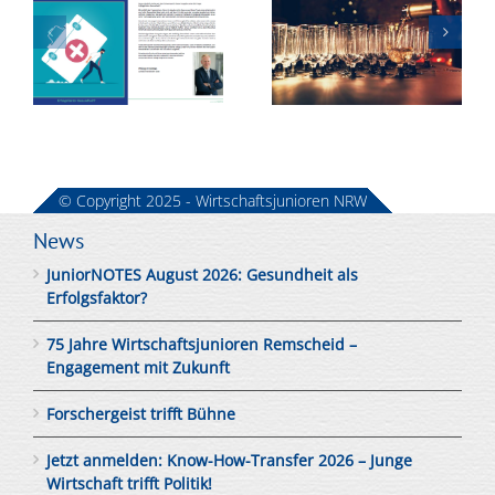
Wirtschaftsjunioren
Forschergeis
t
Remscheid –
trifft Bühne
Engagement
r?
mit Zukunft
© Copyright 2025 - Wirtschaftsjunioren NRW
News
JuniorNOTES August 2026: Gesundheit als
Erfolgsfaktor?
75 Jahre Wirtschaftsjunioren Remscheid –
Engagement mit Zukunft
Forschergeist trifft Bühne
Jetzt anmelden: Know-How-Transfer 2026 – Junge
Wirtschaft trifft Politik!