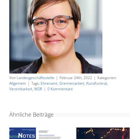
Von
Landesgeschäftsstelle
|
Februar 24th, 2022
|
Kategorien:
Allgemein
|
Tags:
Ehrenamt
,
Gremienarbeit
,
Rundfunkrat
,
Vereinbarkeit
,
WDR
|
0 Kommentare
Ähnliche Beiträge
S
75 Jahre