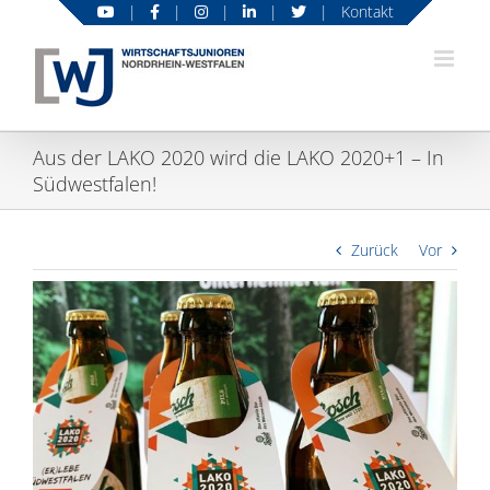
Zum
|
|
|
|
|
Kontakt
Inhalt
springen
Aus der LAKO 2020 wird die LAKO 2020+1 – In
Südwestfalen!
Zurück
Vor
Zeige
grösseres
Bild