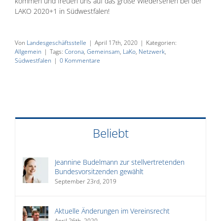
kommen und freuen uns auf das große Wiedersehen bei der
LAKO 2020+1 in Südwestfalen!
Von
Landesgeschäftsstelle
|
April 17th, 2020
|
Kategorien:
Allgemein
|
Tags:
Corona
,
Gemeinsam
,
LaKo
,
Netzwerk
,
Südwestfalen
|
0 Kommentare
Beliebt
Jeannine Budelmann zur stellvertretenden
Bundesvorsitzenden gewählt
September 23rd, 2019
Aktuelle Änderungen im Vereinsrecht
April 26th, 2020