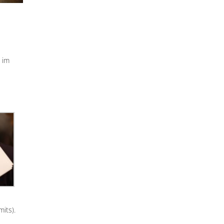
 im
its).