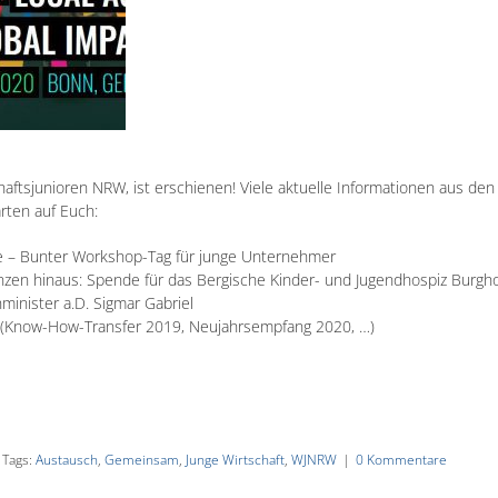
aftsjunioren NRW, ist erschienen! Viele aktuelle Informationen aus de
rten auf Euch:
e – Bunter Workshop-Tag für junge Unternehmer
nzen hinaus: Spende für das Bergische Kinder- und Jugendhospiz Burgho
inister a.D. Sigmar Gabriel
 (Know-How-Transfer 2019, Neujahrsempfang 2020, …)
Tags:
Austausch
,
Gemeinsam
,
Junge Wirtschaft
,
WJNRW
|
0 Kommentare