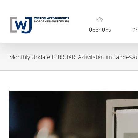
Zum
Inhalt
springen
Über Uns
Pr
Monthly Update FEBRUAR: Aktivitäten im Landesvo
Zeige
grösseres
Bild