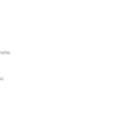
n NRW-
lz