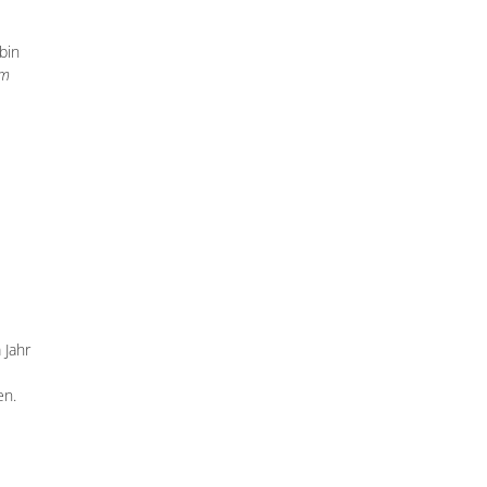
bin
em
 Jahr
en.