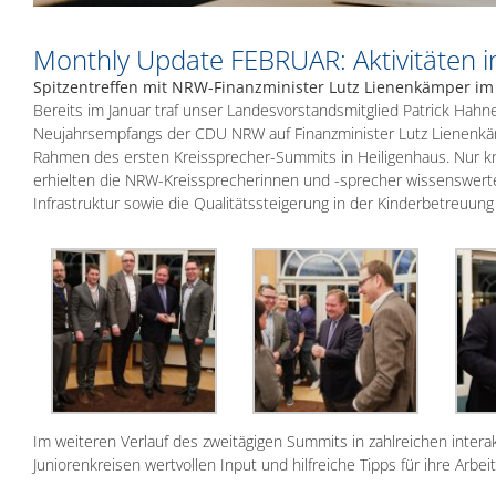
Monthly Update FEBRUAR: Aktivitäten 
Spitzentreffen mit NRW-Finanzminister Lutz Lienenkämper i
Bereits im Januar traf unser Landesvorstandsmitglied Patrick Hahne
Neujahrsempfangs der CDU NRW auf Finanzminister Lutz Lienenkäm
Rahmen des ersten Kreissprecher-Summits in Heiligenhaus. Nur k
erhielten die NRW-Kreissprecherinnen und -sprecher wissenswert
Infrastruktur sowie die Qualitätssteigerung in der Kinderbetreuung 
Im weiteren Verlauf des zweitägigen Summits in zahlreichen inte
Juniorenkreisen wertvollen Input und hilfreiche Tipps für ihre Arbei