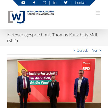
Zum
|
|
|
|
|
Kontakt
Inhalt
springen
Netzwerkgespräch mit Thomas Kutschaty MdL
(SPD)
Zurück
Vor
Zeige
grösseres
Bild