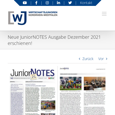
Zum
|
|
|
|
|
Kontakt
Inhalt
springen
Neue JuniorNOTES Ausgabe Dezember 2021
erschienen!
Zurück
Vor
Zeige
grösseres
Bild