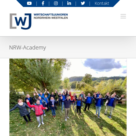
Zum
|
|
|
|
|
Kontakt
Inhalt
springen
NRW-Academy