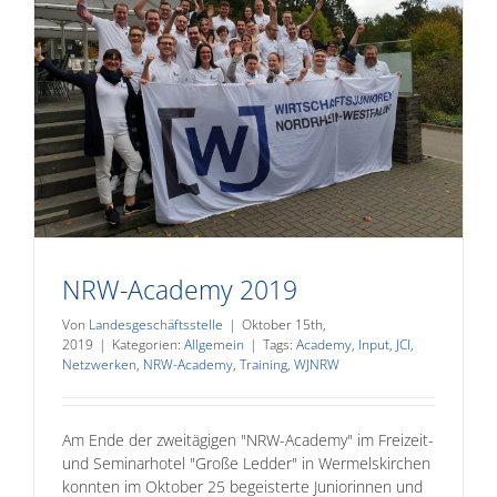
NRW-Academy 2019
Von
Landesgeschäftsstelle
|
Oktober 15th,
2019
|
Kategorien:
Allgemein
|
Tags:
Academy
,
Input
,
JCI
,
Netzwerken
,
NRW-Academy
,
Training
,
WJNRW
Am Ende der zweitägigen "NRW-Academy" im Freizeit-
und Seminarhotel "Große Ledder" in Wermelskirchen
konnten im Oktober 25 begeisterte Juniorinnen und