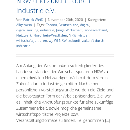
NRW und Zukunft durch
Industrie e.V.
Von
Patrick Weiß
|
November 20th, 2020
|
Kategorien:
Allgemein
|
Tags:
Corona
,
Deutschland
,
digital
,
digitalisierung
,
industrie
,
Junge Wirtschaft
,
landesverband
,
Netzwerk
,
Nordrhein-Westfalen
,
NRW
,
virtuell
,
wirtschaftsjunioren
,
wj
,
WJ NRW
,
zukunft
,
zukunft durch
industrie
Am Anfang der Woche haben sich Mitglieder des
Landesvorstandes der Wirtschaftsjunioren NRW zu
einem digitalen Netzwerkgespräch mit dem Verein
Zukunft durch Industrie getroffen. Nach einer
persönlichen Vorstellungsrunde wurden die Ziele und
die bevorzugter Form der Arbeit präsentiert. Ziel war
es, inhaltliche Anknüpfungspunkte für eine zukünftige
Zusammenarbeit, sowie mögliche gemeinsame
wirtschaftspolitische Projekte bzw.
Veranstaltungsformate zu finden. Teilgenommen [...]