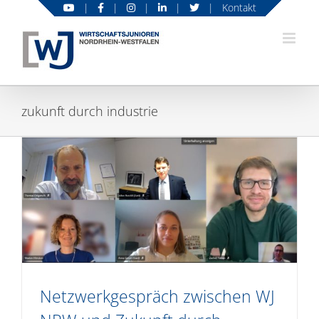
Zum
|
|
|
|
|
Kontakt
Inhalt
springen
zukunft durch industrie
Netzwerkgespräch zwischen WJ