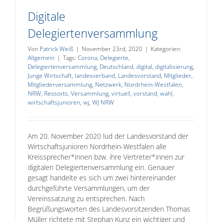
Digitale
Delegiertenversammlung
Von
Patrick Weiß
|
November 23rd, 2020
|
Kategorien:
Allgemein
|
Tags:
Corona
,
Delegierte
,
Delegiertenversammlung
,
Deutschland
,
digital
,
digitalisierung
,
Junge Wirtschaft
,
landesverband
,
Landesvorstand
,
Mitglieder
,
Mitgliederversammlung
,
Netzwerk
,
Nordrhein-Westfalen
,
NRW
,
Ressorts
,
Versammlung
,
virtuell
,
vorstand
,
wahl
,
wirtschaftsjunioren
,
wj
,
WJ NRW
Am 20. November 2020 lud der Landesvorstand der
Wirtschaftsjunioren Nordrhein-Westfalen alle
Kreissprecher*innen bzw. ihre Vertreter*innen zur
digitalen Delegiertenversammlung ein. Genauer
gesagt handelte es sich um zwei hintereinander
durchgeführte Versammlungen, um der
Vereinssatzung zu entsprechen. Nach
Begrüßungsworten des Landesvorsitzenden Thomas
Müller richtete mit Stephan Kunz ein wichtiger und