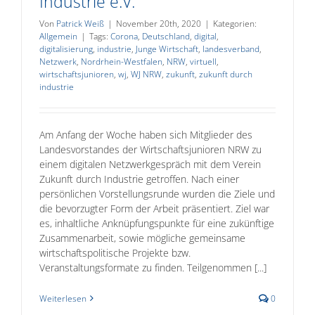
Industrie e.V.
Von
Patrick Weiß
|
November 20th, 2020
|
Kategorien:
Allgemein
|
Tags:
Corona
,
Deutschland
,
digital
,
digitalisierung
,
industrie
,
Junge Wirtschaft
,
landesverband
,
Netzwerk
,
Nordrhein-Westfalen
,
NRW
,
virtuell
,
wirtschaftsjunioren
,
wj
,
WJ NRW
,
zukunft
,
zukunft durch
industrie
Am Anfang der Woche haben sich Mitglieder des
Landesvorstandes der Wirtschaftsjunioren NRW zu
einem digitalen Netzwerkgespräch mit dem Verein
Zukunft durch Industrie getroffen. Nach einer
persönlichen Vorstellungsrunde wurden die Ziele und
die bevorzugter Form der Arbeit präsentiert. Ziel war
es, inhaltliche Anknüpfungspunkte für eine zukünftige
Zusammenarbeit, sowie mögliche gemeinsame
wirtschaftspolitische Projekte bzw.
Veranstaltungsformate zu finden. Teilgenommen [...]
Weiterlesen
0