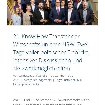
,
21. Know-How-Transfer der
Wirtschaftsjunioren NRW: Zwei
Tage voller politischer Einblicke,
intensiver Diskussionen und
Netzwerkmöglichkeiten
Von
Landesgeschäftsstelle
|
September 12th,
2024
|
Kategorien:
Allgemein
|
Tags:
Austausch
,
KHT
,
Landespolitik
,
Politik
Am 10. und 11. September 2024 versammelten sich
über 50 engagierte Wirtschaftsjuniorinnen und -