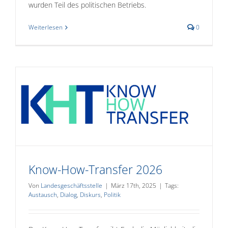
wurden Teil des politischen Betriebs.
Weiterlesen
0
Know-How-Transfer 2026
Von
Landesgeschäftsstelle
|
März 17th, 2025
|
Tags:
Austausch
,
Dialog
,
Diskurs
,
Politik