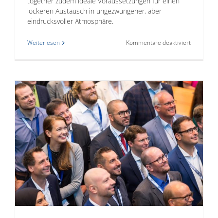
together zudem ideale Voraussetzungen für einen
lockeren Austausch in ungezwungener, aber
eindrucksvoller Atmosphäre.
für
Weiterlesen
Kommentare deaktiviert
Parlament
Abend
2026