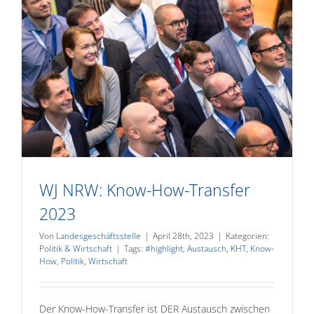
WJ NRW: Know-How-Transfer
2023
Von
Landesgeschäftsstelle
|
April 28th, 2023
|
Kategorien:
Politik & Wirtschaft
|
Tags:
#highlight
,
Austausch
,
KHT
,
Know-
How
,
Politik
,
Wirtschaft
Der Know-How-Transfer ist DER Austausch zwischen