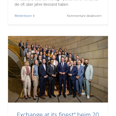
die oft über Jahre Bestand haben.
für
Weiterlesen
Kommentare deaktiviert
WJNRW:
Know-
How-
Transfer
2024
-
„Exchange at its finest“ beim 20.