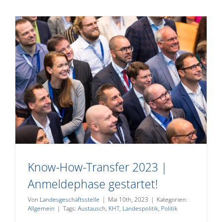
Know-How-Transfer 2023 |
Anmeldephase gestartet!
Von
Landesgeschäftsstelle
|
Mai 10th, 2023
|
Kategorien:
Allgemein
|
Tags:
Austausch
,
KHT
,
Landespolitik
,
Politik