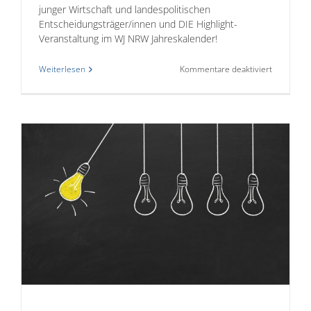
junger Wirtschaft und landespolitischen
Entscheidungsträger/innen und DIE Highlight-
Veranstaltung im WJ NRW Jahreskalender!
für
Weiterlesen
Kommentare deaktiviert
WJ
NRW:
Know-
How-
Transfer
2023