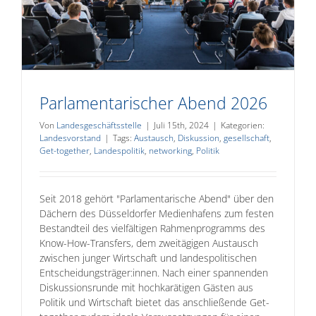
Parlamentarischer Abend 2026
Von
Landesgeschäftsstelle
|
Juli 15th, 2024
|
Kategorien:
Landesvorstand
|
Tags:
Austausch
,
Diskussion
,
gesellschaft
,
Get-together
,
Landespolitik
,
networking
,
Politik
Seit 2018 gehört "Parlamentarische Abend" über den
Dächern des Düsseldorfer Medienhafens zum festen
Bestandteil des vielfältigen Rahmenprogramms des
Know-How-Transfers, dem zweitägigen Austausch
zwischen junger Wirtschaft und landespolitischen
Entscheidungsträger:innen. Nach einer spannenden
Diskussionsrunde mit hochkarätigen Gästen aus
Politik und Wirtschaft bietet das anschließende Get-