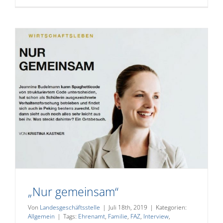
„Nur gemeinsam“
Von
Landesgeschäftsstelle
|
Juli 18th, 2019
|
Kategorien:
Allgemein
|
Tags:
Ehrenamt
,
Familie
,
FAZ
,
Interview
,