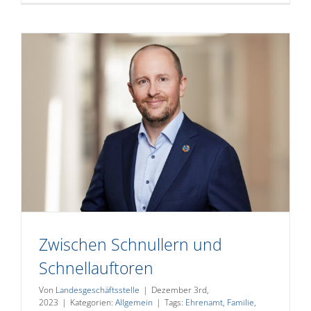
Zwischen Schnullern und
Schnellauftoren
Von
Landesgeschäftsstelle
|
Dezember 3rd,
2023
|
Kategorien:
Allgemein
|
Tags:
Ehrenamt
,
Familie
,